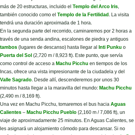
más de 20 estructuras, incluido el
Templo del Arco Iris
,
también conocido como el
Templo de la Fertilidad
. La visita
tendrá una duración aproximada de 1 hora.
En la segunda parte del recorrido, caminaremos por 2 horas a
través de una senda andina, escalones de piedra y antiguos
tambos
(lugares de descanso) hasta llegar al
Inti Punku
o
Puerta del Sol
(2,720 m / 8,923 ft). Este punto, que servía
como control de acceso a
Machu Picchu
en tiempos de los
Incas, ofrece una vista impresionante de la ciudadela y del
Valle Sagrado
. Desde allí, descenderemos por unos 30
minutos hasta llegar a la maravilla del mundo:
Machu Picchu
(2,490 m / 8,169 ft).
Una vez en Machu Picchu, tomaremos el bus hacia
Aguas
Calientes
–
Machu Picchu Pueblo
(2,160 m / 7,086 ft), un
viaje de aproximadamente 25 minutos. En Aguas Calientes, se
les asignará un alojamiento cómodo para descansar. Si no