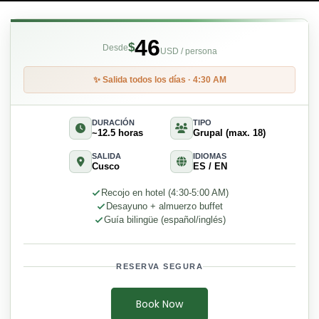
46
$
Desde
USD / persona
✨ Salida todos los días · 4:30 AM
DURACIÓN
TIPO
~12.5 horas
Grupal (max. 18)
SALIDA
IDIOMAS
Cusco
ES / EN
Recojo en hotel (4:30-5:00 AM)
Desayuno + almuerzo buffet
Guía bilingüe (español/inglés)
RESERVA SEGURA
Book Now