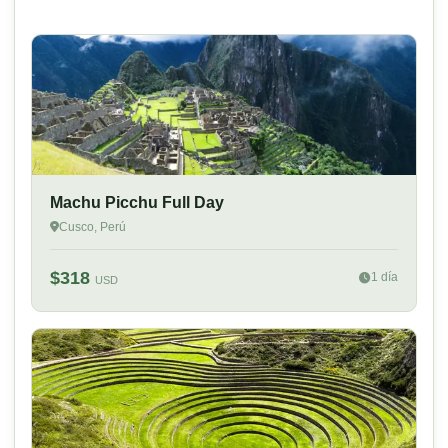
Machu Picchu Full Day
Cusco, Perú
$318
1 día
USD