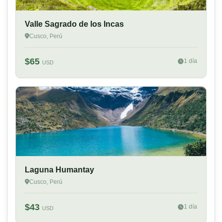
Valle Sagrado de los Incas
Cusco, Perú
$65
1 día
USD
Laguna Humantay
Cusco, Perú
$43
1 día
USD