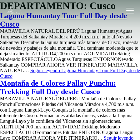
DEPARTAMENTO:
Cusco
Laguna Humantay Tour Full Day desde
Cusco
MARAVILLA NATURAL DEL PERÚ Laguna Humantay:Aguas
Turquesas del Salkantay Mirador a 4,200 m.s.n.m. junto al Nevado
Salkantay Descubre la laguna turquesa más famosa de Cusco, rodeada
de nevados y paisajes de alta montaña. Una caminata moderada que te
deja sin aliento. ALTITUD4,200 m.s.n.m. ACTIVIDADTrekking
Moderado ESPECTÁCULOAguas Turquesas ENTORNONevado
Salkantay COMPRAR AHORA VER ITINERARIO MARAVILLA
NATURAL…
Seguir leyendo
Laguna Humantay Tour Full Day desde
Cusco
Montaña de Colores Pallay Punchu:
Trekking Full Day desde Cusco
MARAVILLA NATURAL DEL PERÚ Montaña de Colores: Pallay
PunchuFormaciones Filudas del Vilcanota Mirador a 4,700 m.s.n.m.
con Laguna Langui-Layo Conquista la montaña de colores más
diferente de Cusco. Formaciones afiladas únicas, vistas a la Laguna
Langui-Layo y la cordillera del Vilcanota sin aglomeraciones.
ALTITUD4,700 m.s.n.m. ACTIVIDADTrekking Moderado
ESPECTÁCULOFormaciones Filudas ENTORNOLaguna Langui-
Layo COMPRAR AHORA VER ITINERARIO…
Seguir leyendo