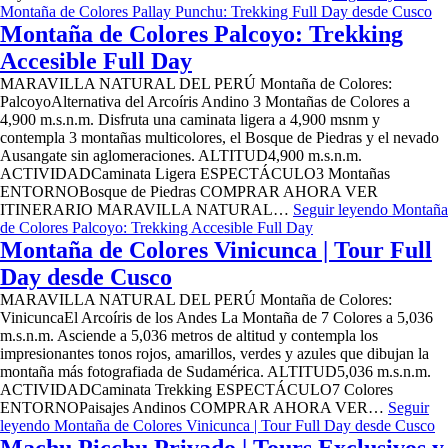
Montaña de Colores Pallay Punchu: Trekking Full Day desde Cusco
Montaña de Colores Palcoyo: Trekking
Accesible Full Day
MARAVILLA NATURAL DEL PERÚ Montaña de Colores:
PalcoyoAlternativa del Arcoíris Andino 3 Montañas de Colores a
4,900 m.s.n.m. Disfruta una caminata ligera a 4,900 msnm y
contempla 3 montañas multicolores, el Bosque de Piedras y el nevado
Ausangate sin aglomeraciones. ALTITUD4,900 m.s.n.m.
ACTIVIDADCaminata Ligera ESPECTÁCULO3 Montañas
ENTORNOBosque de Piedras COMPRAR AHORA VER
ITINERARIO MARAVILLA NATURAL…
Seguir leyendo
Montaña
de Colores Palcoyo: Trekking Accesible Full Day
Montaña de Colores Vinicunca | Tour Full
Day desde Cusco
MARAVILLA NATURAL DEL PERÚ Montaña de Colores:
VinicuncaEl Arcoíris de los Andes La Montaña de 7 Colores a 5,036
m.s.n.m. Asciende a 5,036 metros de altitud y contempla los
impresionantes tonos rojos, amarillos, verdes y azules que dibujan la
montaña más fotografiada de Sudamérica. ALTITUD5,036 m.s.n.m.
ACTIVIDADCaminata Trekking ESPECTÁCULO7 Colores
ENTORNOPaisajes Andinos COMPRAR AHORA VER…
Seguir
leyendo
Montaña de Colores Vinicunca | Tour Full Day desde Cusco