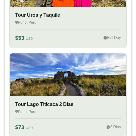
Tour Uros y Taquile
Puno, Perú
$53
Full Day
USD
Tour Lago Titicaca 2 Días
Puno, Perú
$73
2 Días
USD