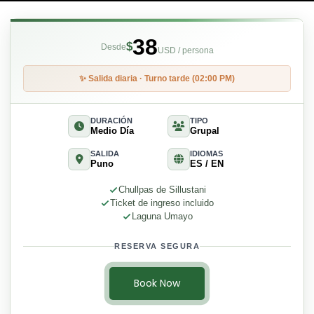
38
$
Desde
USD / persona
✨ Salida diaria · Turno tarde (02:00 PM)
DURACIÓN
TIPO
Medio Día
Grupal
SALIDA
IDIOMAS
Puno
ES / EN
Chullpas de Sillustani
Ticket de ingreso incluido
Laguna Umayo
RESERVA SEGURA
Book Now